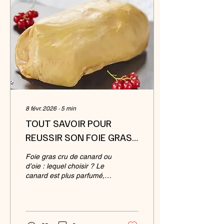
savoir-faire bien particulier.
En France 25 749 tonnes
d’asperges ont été
récoltées en 2022 (hors
jardins). Les principales
régions productrices sont...
8 févr. 2026
∙
5
min
TOUT SAVOIR POUR
REUSSIR SON FOIE GRAS
MAISON !
Foie gras cru de canard ou
d’oie : lequel choisir ? Le
canard est plus parfumé,
plus accessible et fondant :
idéal pour les terrines
maison. L’oie est plus
délicate, plus fine et moins
grasse mais aussi plus