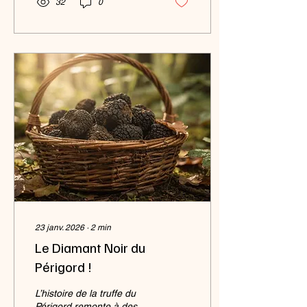
32
0
chère. Comptez pour un
foie gras de canard cru
environ 60 € le kg et mi-
cuit environ 115 € le kg.
Voici ce qu’il faut
absolument vérifier au
moment de l’achat : Le
poids : plus un foie est
gros, plus il perdra de
graisse à la cuisson. Plus il
est petit,...
23 janv. 2026
∙
2
min
Le Diamant Noir du
Périgord !
L’histoire de la truffe du
Périgord remonte à des