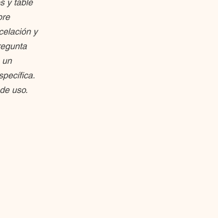
 y table
bre
celación y
regunta
 un
pecífica.
de uso.